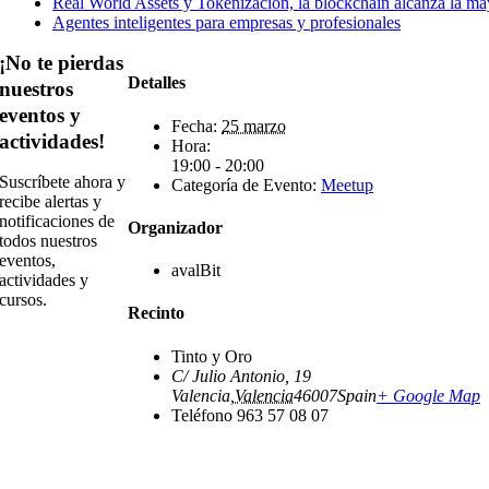
Real World Assets y Tokenización, la blockchain alcanza la ma
Agentes inteligentes para empresas y profesionales
¡No te pierdas
Detalles
nuestros
eventos y
Fecha:
25 marzo
actividades!
Hora:
19:00 - 20:00
Suscríbete ahora y
Categoría de Evento:
Meetup
recibe alertas y
notificaciones de
Organizador
todos nuestros
eventos,
avalBit
actividades y
cursos.
Recinto
Tinto y Oro
C/ Julio Antonio, 19
Valencia
,
Valencia
46007
Spain
+ Google Map
Teléfono
963 57 08 07