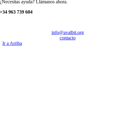
¿Necesitas ayuda? Llámanos ahora.
+34 963 739 604
info@avalbit.org
contacto
Ir a Arriba