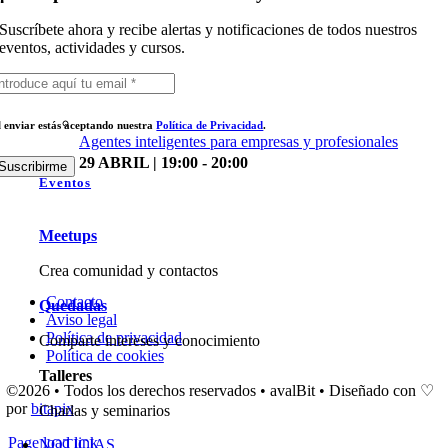
Suscríbete ahora y recibe alertas y notificaciones de todos nuestros
eventos, actividades y cursos.
l enviar estás aceptando nuestra
Política de Privacidad
.
Agentes inteligentes para empresas y profesionales
29 ABRIL | 19:00 - 20:00
Suscribirme
Eventos
Meetups
Crea comunidad y contactos
Contacto
Quedadas
Aviso legal
Política de privacidad
Comparte intereses y conocimiento
Política de cookies
Talleres
©2026 • Todos los derechos reservados • avalBit • Diseñado con ♡
por
bitapix
Charlas y seminarios
Page load link
NOTICIAS