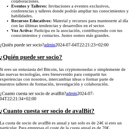
colaboraciones.
Eventos y Talleres:
Invitaciones a eventos exclusivos,
conferencias y talleres donde podrás ampliar tus conocimientos y
habilidades.
Recursos Educativos:
Material y recursos para mantenerte al día
con las últimas tendencias y desarrollos en el sector.
Voz Activa:
Participa en la asociación, contribuyendo con tus
conocimientos y contactos. Justos somos más grandes.
¿Quién puede ser socio?
admin
2024-07-04T22:21:23+02:00
¿Quién puede ser socio?
Si eres un entusiasta del Bitcoin, las cryptomonedas o simplemente de
las nuevas tecnologías, eres bienevenido para compartir tus
experiencias con nosotros, intercambiar ideas o formar parte de
nuestros talleres de formación, investigación y colaboración.
¿Cuanto cuesta ser socio de avalBit?
admin
2024-07-
04T22:21:34+02:00
¿Cuanto cuesta ser socio de avalBit?
La cuota de socio de avalBit es anual y tan solo es de 24€ si eres un
particular. Para empresas el coste de la cuota anual es de 70€.