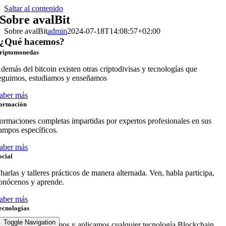
Saltar al contenido
Sobre avalBit
Sobre avalBit
admin
2024-07-18T14:08:57+02:00
¿Qué hacemos?
riptomonedas
demás del bitcoin existen otras criptodivisas y tecnologías que
eguimos, estudiamos y enseñamos
aber más
ormación
ormaciones completas impartidas por expertos profesionales en sus
ampos específicos.
aber más
ocial
harlas y talleres prácticos de manera alternada. Ven, habla participa,
onócenos y aprende.
aber más
ecnologías
Toggle Navigation
anejamos conocemos y aplicamos cualquier tecnología Blockchain