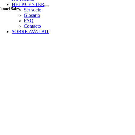
HELP CENTER
anuel Sales
Ser socio
Glosario
FAQ
Contacto
SOBRE AVALBIT