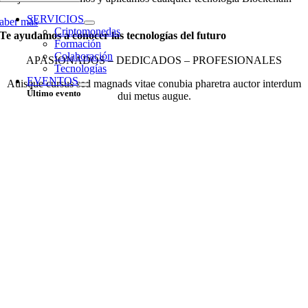
SERVICIOS
aber más
Criptomonedas
Te ayudamos a conocer las tecnologías del futuro
Formación
Colaboración
APASIONADOS – DEDICADOS – PROFESIONALES
Tecnologías
EVENTOS
Auisque cursus sed magnads vitae conubia pharetra auctor interdum
Último evento
dui metus augue.