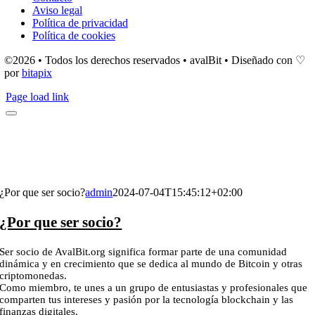
Aviso legal
Política de privacidad
Política de cookies
©2026 • Todos los derechos reservados • avalBit • Diseñado con ♡
por
bitapix
Page load link
¿Por que ser socio?
admin
2024-07-04T15:45:12+02:00
¿Por que ser socio?
Ser socio de AvalBit.org significa formar parte de una comunidad
dinámica y en crecimiento que se dedica al mundo de Bitcoin y otras
criptomonedas.
Como miembro, te unes a un grupo de entusiastas y profesionales que
comparten tus intereses y pasión por la tecnología blockchain y las
finanzas digitales.