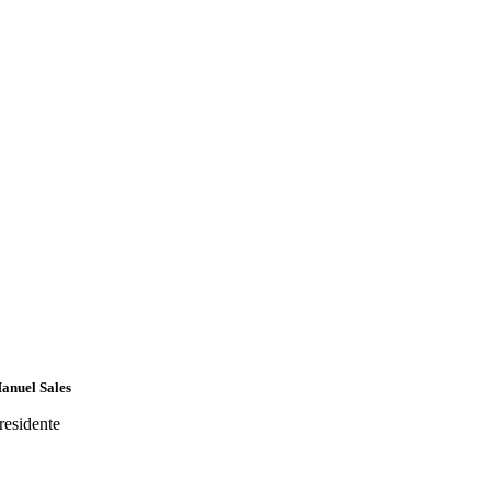
anuel Sales
residente