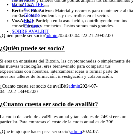
conferencias y talleres donde podrás ampliar tus conocimientos y
HELP CENTER
habilidades.
Ser socio
Recursos Educativos:
Material y recursos para mantenerte al día
Glosario
con las últimas tendencias y desarrollos en el sector.
FAQ
Voz Activa:
Participa en la asociación, contribuyendo con tus
conocimientos y contactos. Justos somos más grandes.
Contacto
SOBRE AVALBIT
¿Quién puede ser socio?
admin
2024-07-04T22:21:23+02:00
¿Quién puede ser socio?
Si eres un entusiasta del Bitcoin, las cryptomonedas o simplemente de
las nuevas tecnologías, eres bienevenido para compartir tus
experiencias con nosotros, intercambiar ideas o formar parte de
nuestros talleres de formación, investigación y colaboración.
¿Cuanto cuesta ser socio de avalBit?
admin
2024-07-
04T22:21:34+02:00
¿Cuanto cuesta ser socio de avalBit?
La cuota de socio de avalBit es anual y tan solo es de 24€ si eres un
particular. Para empresas el coste de la cuota anual es de 70€.
¿Que tengo que hacer pasa ser socio?
admin
2024-07-