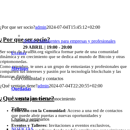
¿Por que ser socio?
admin
2024-07-04T15:45:12+02:00
¿Por que ser socio?
Agentes inteligentes para empresas y profesionales
29 ABRIL | 19:00 - 20:00
Ser socio de AvalBit.org significa formar parte de una comunidad
Eventos
dinámica y en crecimiento que se dedica al mundo de Bitcoin y otras
criptomonedas.
Como miembro, te unes a un grupo de entusiastas y profesionales que
Meetups
comparten tus intereses y pasión por la tecnología blockchain y las
finanzas digitales.
Crea comunidad y contactos
¿Qué ventajas tiene?
admin
2024-07-04T22:20:55+02:00
Quedadas
¿Qué ventajas tiene?
Comparte intereses y conocimiento
Talleres
Conexión con la Comunidad:
Acceso a una red de contactos
que puede abrir puertas a nuevas oportunidades y
Charlas y seminarios
colaboraciones.
Eventos y Talleres:
Invitaciones a eventos exclusivos,
NOTICIAS