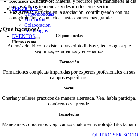
Recursos Educativos:
Material y recursos para mantenerte al día
con las últimas tendencias y desarrollos en el sector.
SERVICIOS
Voz Activa:
Participa en la asociación, contribuyendo con tus
Criptomonedas
conocimientos y contactos. Justos somos más grandes.
Formación
Colaboración
¿Qué hacemos?
Tecnologías
Criptomonedas
EVENTOS
Último evento
Además del bitcoin existen otras criptodivisas y tecnologías que
seguimos, estudiamos y enseñamos
Formación
Formaciones completas impartidas por expertos profesionales en sus
campos específicos.
Social
Charlas y talleres prácticos de manera alternada. Ven, habla participa,
conócenos y aprende.
Tecnologías
Manejamos conocemos y aplicamos cualquier tecnología Blockchain
QUIERO SER SOCI