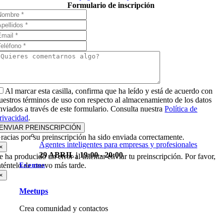
Formulario de inscripción
Al marcar esta casilla, confirma que ha leído y está de acuerdo con
uestros términos de uso con respecto al almacenamiento de los datos
nviados a través de este formulario. Consulta nuestra
Política de
rivacidad
.
ENVIAR PREINSCRIPCIÓN
racias por su preinscripción ha sido enviada correctamente.
Agentes inteligentes para empresas y profesionales
×
29 ABRIL | 19:00 - 20:00
e ha producido un error al intentar enviar tu preinscripción. Por favor,
nténtelo de nuevo más tarde.
Eventos
×
Meetups
Crea comunidad y contactos